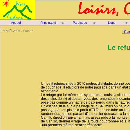
Accueil
Principauté
Paroisses
Liens
06 Août 2026 21:59:02
Reto
Le ref
Un petit refuge, situé à 2070 mètres d'altitude, donné po
de couchage. Il était lors de notre passage dans un état 
acceptable.
Le refuge par lui-même est sympatique, mais sa situation
des pistes de ski et des arrivées des remontées mécaniq
pose pas comme un havre de paix perdu dans la nature.
Il n'est pas situé sur le passage d'un GR, mais on peut, o
passage par les pistes à partir d'El Tarter, en faire un lieu
randonnées, soit en partant d'un sentier démarant à la so
Canillo direction Envalira, mais assez rude à la montée, 
de Canillo, dernier virage de la route goudronnée et là, m
300 premiers mètres, sentier très facile.