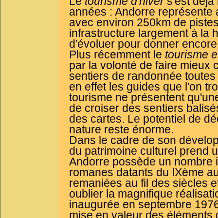
Le
tourisme d'hiver
s'est déjà
années : Andorre représente a
avec environ 250km de pistes
infrastructure largement à la
d'évoluer pour donner encore 
Plus récemment le
tourisme e
par la volonté de faire mieux 
sentiers de randonnée toutes c
en effet les guides que l'on tr
tourisme ne présentent qu'une 
de croiser des sentiers balisé
des cartes. Le potentiel de d
nature reste énorme.
Dans le cadre de son développ
du patrimoine culturel prend 
Andorre possède un nombre im
romanes datants du IXème au 
remaniées au fil des siècles 
oublier la magnifique réalisati
inaugurée en septembre 1976. 
mise en valeur des éléments de 