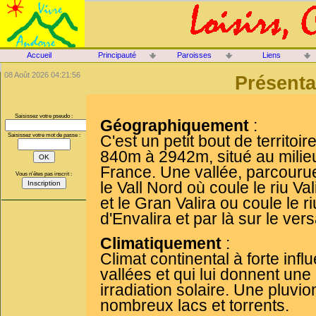
Accueil
Principauté
Paroisses
Liens
08 Août 2026 04:21:56
Présenta
Saisissez votre pseudo :
Géographiquement
:
C'est un petit bout de territoi
Saisissez votre mot de passe :
840m à 2942m, situé au milieu
France. Une vallée, parcourue 
Vous n'êtes pas inscrit :
le Vall Nord où coule le riu Va
et le Gran Valira ou coule le r
d'Envalira et par là sur le ver
Climatiquement
:
Climat continental à forte inf
vallées et qui lui donnent une
irradiation solaire. Une pluvio
nombreux lacs et torrents.