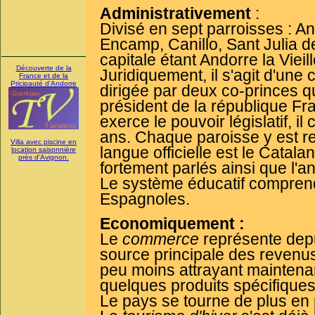
Administrativement
:
Divisé en sept parroisses : A
Encamp, Canillo, Sant Julia d
capitale étant Andorre la Vieill
Découverte de la
Juridiquement, il s'agit d'une 
France et de la
Pricipauté d'Andorre
dirigée par deux co-princes qu
président de la république Fra
exerce le pouvoir législatif, i
ans. Chaque paroisse y est r
Villa avec piscine en
langue officielle est le Catala
location saisonnière
près d'Avignon.
fortement parlés ainsi que l'an
Le système éducatif compren
Espagnoles.
Economiquement :
Le
commerce
représente depu
source principale des revenus
peu moins attrayant maintenant
quelques produits spécifiques
Le pays se tourne de plus en 