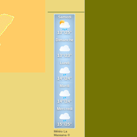
Météo La
Massana
©