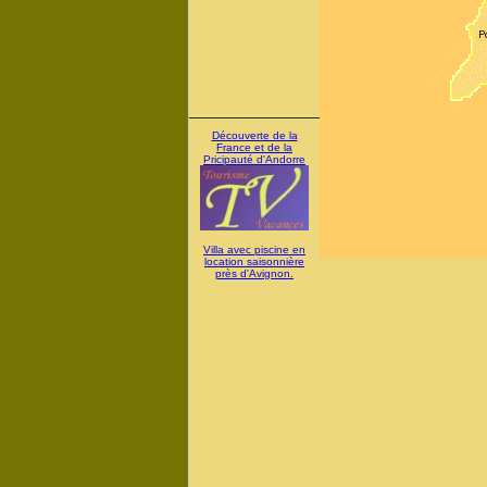
Découverte de la
France et de la
Pricipauté d'Andorre
Villa avec piscine en
location saisonnière
près d'Avignon.