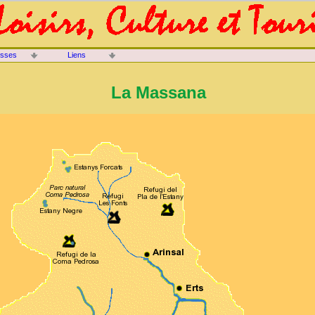
isses
Liens
La Massana