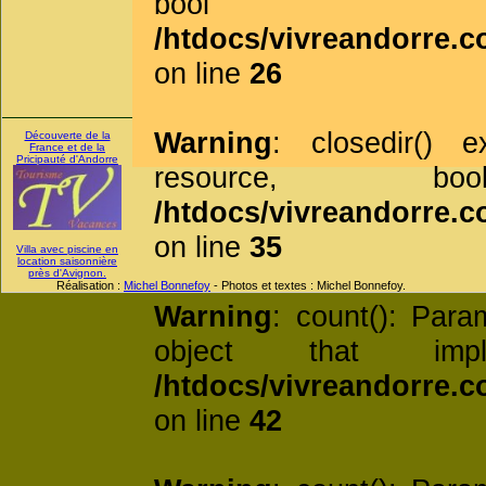
bool 
/htdocs/vivreandorre.c
on line
26
Warning
: closedir() 
Découverte de la
France et de la
Pricipauté d'Andorre
resource, 
/htdocs/vivreandorre.c
on line
35
Villa avec piscine en
location saisonnière
près d'Avignon.
Réalisation :
Michel Bonnefoy
- Photos et textes : Michel Bonnefoy.
Warning
: count(): Par
object that imp
/htdocs/vivreandorre.c
on line
42