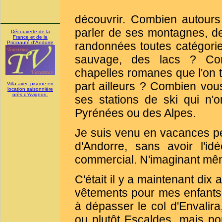
découvrir. Combien autour
parler de ses montagnes, 
Découverte de la
France et de la
Pricipauté d'Andorre
randonnées toutes catégori
sauvage, des lacs ? Com
chapelles romanes que l'on 
part ailleurs ? Combien vous
Villa avec piscine en
location saisonnière
près d'Avignon.
ses stations de ski qui n'
Pyrénées ou des Alpes.
Je suis venu en vacances p
d'Andorre, sans avoir l'i
commercial. N'imaginant même
C'était il y a maintenant dix
vêtements pour mes enfants, 
à dépasser le col d'Envalira
ou plutôt Escaldes, mais pou