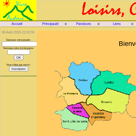
Accueil
Principauté
Paroisses
Liens
06 Août 2026 21:52:55
Saisissez votre pseudo :
Bienv
Saisissez votre mot de passe :
Vous n'êtes pas inscrit :