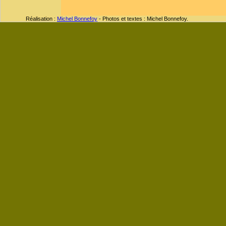
Réalisation :
Michel Bonnefoy
- Photos et textes : Michel Bonnefoy.