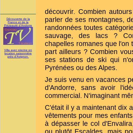
découvrir. Combien autour
parler de ses montagnes, 
Découverte de la
France et de la
Pricipauté d'Andorre
randonnées toutes catégori
sauvage, des lacs ? Com
chapelles romanes que l'on 
part ailleurs ? Combien vous
Villa avec piscine en
location saisonnière
près d'Avignon.
ses stations de ski qui n'
Pyrénées ou des Alpes.
Je suis venu en vacances p
d'Andorre, sans avoir l'i
commercial. N'imaginant même
C'était il y a maintenant dix
vêtements pour mes enfants, 
à dépasser le col d'Envalira
ou plutôt Escaldes, mais pou