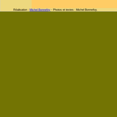
Réalisation :
Michel Bonnefoy
- Photos et textes : Michel Bonnefoy.