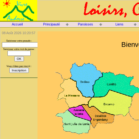
Accueil
Principauté
Paroisses
Liens
08 Août 2026 10:20:57
Saisissez votre pseudo :
Bienv
Saisissez votre mot de passe :
Vous n'êtes pas inscrit :