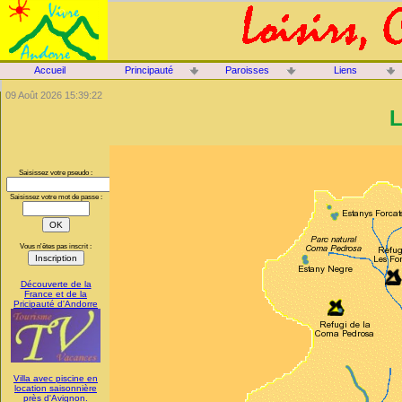
Accueil
Principauté
Paroisses
Liens
09 Août 2026 15:39:22
L
Saisissez votre pseudo :
Saisissez votre mot de passe :
Vous n'êtes pas inscrit :
Découverte de la
France et de la
Pricipauté d'Andorre
Villa avec piscine en
location saisonnière
près d'Avignon.