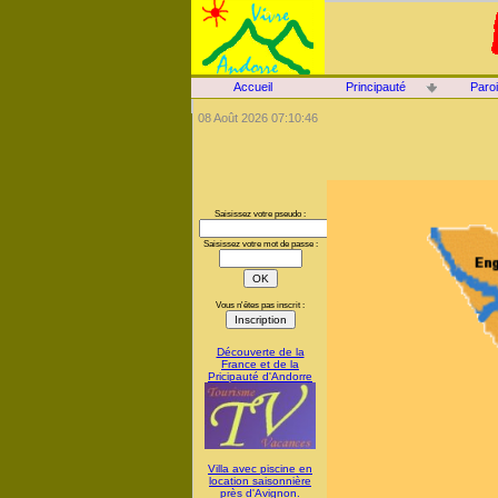
Accueil
Principauté
Paro
08 Août 2026 07:10:46
Saisissez votre pseudo :
Saisissez votre mot de passe :
Vous n'êtes pas inscrit :
Découverte de la
France et de la
Pricipauté d'Andorre
Villa avec piscine en
location saisonnière
près d'Avignon.