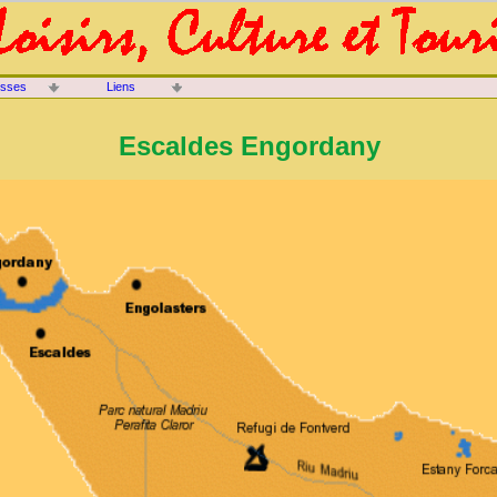
isses
Liens
Escaldes Engordany