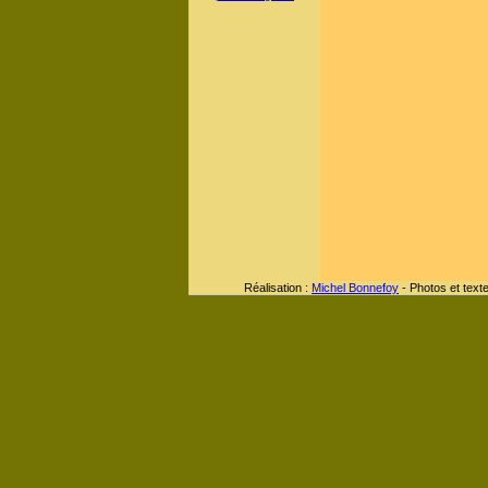
Réalisation :
Michel Bonnefoy
- Photos et text