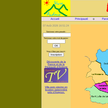
Accueil
Principauté
Paro
07 Août 2026 16:51:24
Saisissez votre pseudo :
Saisissez votre mot de passe :
Vous n'êtes pas inscrit :
Découverte de la
France et de la
Pricipauté d'Andorre
Villa avec piscine en
location saisonnière
près d'Avignon.