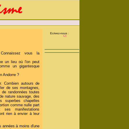
Ecrivez-nous :
onnaissez vous la
e un lieu où l'on peut
 comme un gigantesque
n Andorre ?
ir. Combien autours de
rler de ses montagnes,
 de randonnées toutes
de nature sauvage, des
s superbes chapelles
ortion comme nulle part
t ses manifestations
ont rien à envier à leur
s années à moins d'une