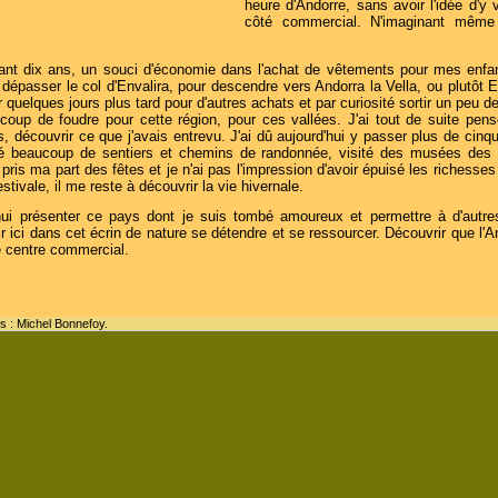
heure d'Andorre, sans avoir l'idée d'y 
côté commercial. N'imaginant même 
enant dix ans, un souci d'économie dans l'achat de vêtements pour mes enfa
 à dépasser le col d'Envalira, pour descendre vers Andorra la Vella, ou plutôt
nir quelques jours plus tard pour d'autres achats et par curiosité sortir un peu 
coup de foudre pour cette région, pour ces vallées. J'ai tout de suite pensé
 découvrir ce que j'avais entrevu. J'ai dû aujourd'hui y passer plus de cin
onné beaucoup de sentiers et chemins de randonnée, visité des musées des 
pris ma part des fêtes et je n'ai pas l'impression d'avoir épuisé les richesses
estivale, il me reste à découvrir la vie hivernale.
hui présenter ce pays dont je suis tombé amoureux et permettre à d'autres
r ici dans cet écrin de nature se détendre et se ressourcer. Découvrir que l'A
 centre commercial.
s : Michel Bonnefoy.