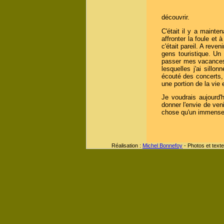
découvrir.
C'était il y a maint
affronter la foule et
c'était pareil. A reve
gens touristique. Un 
passer mes vacances,
lesquelles j'ai sill
écouté des concerts, 
une portion de la vie 
Je voudrais aujourd'
donner l'envie de veni
chose qu'un immense
Réalisation :
Michel Bonnefoy
- Photos et texte