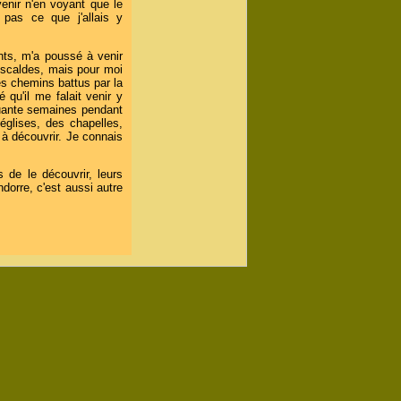
venir n'en voyant que le
pas ce que j'allais y
nts, m'a poussé à venir
 Escaldes, mais pour moi
des chemins battus par la
 qu'il me falait venir y
quante semaines pendant
églises, des chapelles,
 à découvrir. Je connais
 de le découvrir, leurs
ndorre, c'est aussi autre