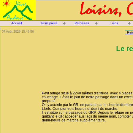
Accueil
Principauté
Paroisses
Liens
07 Août 2026 15:46:56
Reto
Le r
Petit refuge situé à 2240 mètres d'altitude, avec 4 places
couchage. Il était le jour de notre passage dans un excel
propreté.
On y accède par le GR, en partant par le chemin derrière 
Llorts. Compter trois heures et demi de marche.
Il est situé sur le passage du GRP. Depuis le refuge on p
quittant le GR accéder aus lacs du même nom, compter
demi-heure de marche supplémentaire.