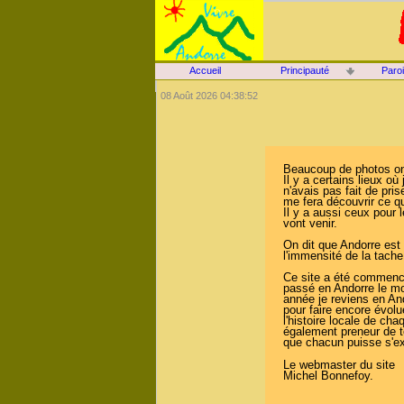
Accueil
Principauté
Paro
08 Août 2026 04:38:52
Beaucoup de photos ont 
Il y a certains lieux o
n'avais pas fait de pri
me fera découvrir ce q
Il y a aussi ceux pour 
vont venir.
On dit que Andorre est
l'immensité de la tache
Ce site a été commencé
passé en Andorre le moi
année je reviens en An
pour faire encore évolu
l'histoire locale de c
également preneur de to
que chacun puisse s'exp
Le webmaster du site
Michel Bonnefoy.