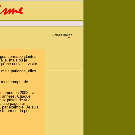
Ecrivez-nous :
pages correspondantes.
allé, mais où je
qu'une nouvelle visite
 mais patience, elles
e rend compte de
sommes en 2008, j'ai
urs années. Chaque
 aux prises de vue
re une page sur
, par exemple. Je suis
e forum est là pour