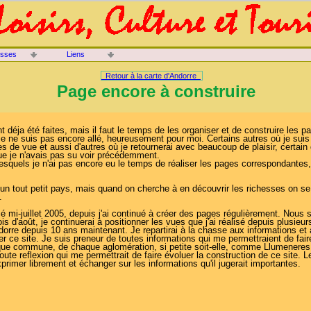
isses
Liens
Retour à la carte d'Andorre
Page encore à construire
déja été faites, mais il faut le temps de les organiser et de construire les 
ù je ne suis pas encore allé, heureusement pour moi. Certains autres où je suis 
ses de vue et aussi d'autres où je retournerai avec beaucoup de plaisir, certain 
ue je n'avais pas su voir précédemment.
lesquels je n'ai pas encore eu le temps de réaliser les pages correspondantes,
 un tout petit pays, mais quand on cherche à en découvrir les richesses on s
.
 mi-juillet 2005, depuis j'ai continué à créer des pages régulièrement. Nous 
s d'août, je continuerai à positionner les vues que j'ai réalisé depuis plusie
dorre depuis 10 ans maintenant. Je repartirai à la chasse aux informations et
er ce site. Je suis preneur de toutes informations qui me permettraient de fai
haque commune, de chaque aglomération, si petite soit-elle, comme Llumeneres
ute reflexion qui me permettrait de faire évoluer la construction de ce site. L
rimer librement et échanger sur les informations qu'il jugerait importantes.