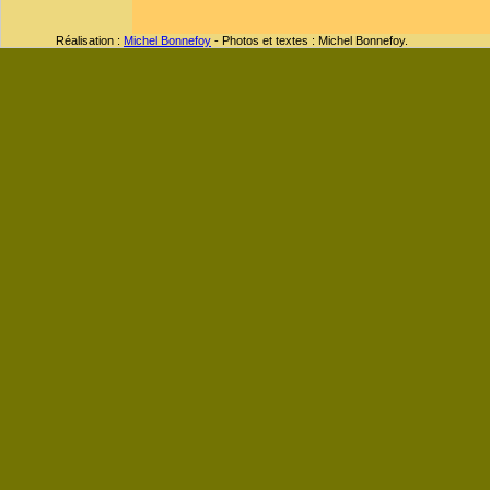
Réalisation :
Michel Bonnefoy
- Photos et textes : Michel Bonnefoy.