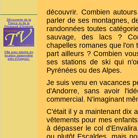
découvrir. Combien autour
parler de ses montagnes, 
Découverte de la
France et de la
Pricipauté d'Andorre
randonnées toutes catégori
sauvage, des lacs ? Com
chapelles romanes que l'on 
part ailleurs ? Combien vous
Villa avec piscine en
location saisonnière
près d'Avignon.
ses stations de ski qui n'
Pyrénées ou des Alpes.
Je suis venu en vacances p
d'Andorre, sans avoir l'i
commercial. N'imaginant même
C'était il y a maintenant dix
vêtements pour mes enfants, 
à dépasser le col d'Envalira
ou plutôt Escaldes, mais pou