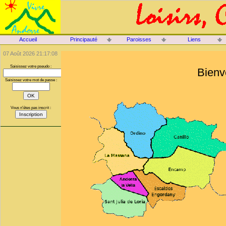
Accueil
Principauté
Paroisses
Liens
07 Août 2026 21:17:08
Saisissez votre pseudo :
Bienv
Saisissez votre mot de passe :
Vous n'êtes pas inscrit :