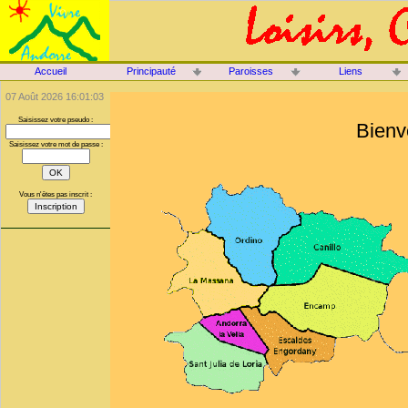
Accueil
Principauté
Paroisses
Liens
07 Août 2026 16:01:03
Saisissez votre pseudo :
Bienv
Saisissez votre mot de passe :
Vous n'êtes pas inscrit :