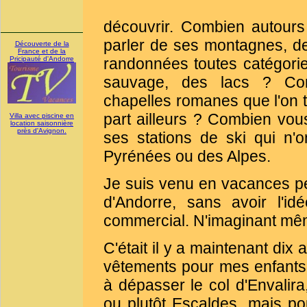
découvrir. Combien autour
parler de ses montagnes, 
Découverte de la
France et de la
Pricipauté d'Andorre
randonnées toutes catégori
sauvage, des lacs ? Com
chapelles romanes que l'on 
part ailleurs ? Combien vous
Villa avec piscine en
location saisonnière
près d'Avignon.
ses stations de ski qui n'
Pyrénées ou des Alpes.
Je suis venu en vacances p
d'Andorre, sans avoir l'i
commercial. N'imaginant même
C'était il y a maintenant dix
vêtements pour mes enfants, 
à dépasser le col d'Envalira
ou plutôt Escaldes, mais pou