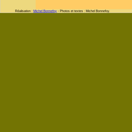
Réalisation :
Michel Bonnefoy
- Photos et textes : Michel Bonnefoy.