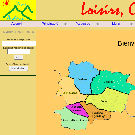
Accueil
Principauté
Paroisses
Liens
07 Août 2026 16:36:04
Saisissez votre pseudo :
Bienv
Saisissez votre mot de passe :
Vous n'êtes pas inscrit :