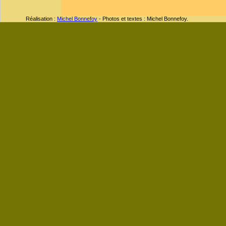
Réalisation :
Michel Bonnefoy
- Photos et textes : Michel Bonnefoy.