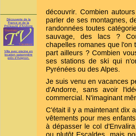
découvrir. Combien autour
parler de ses montagnes, 
Découverte de la
France et de la
Pricipauté d'Andorre
randonnées toutes catégori
sauvage, des lacs ? Com
chapelles romanes que l'on 
part ailleurs ? Combien vous
Villa avec piscine en
location saisonnière
près d'Avignon.
ses stations de ski qui n'
Pyrénées ou des Alpes.
Je suis venu en vacances p
d'Andorre, sans avoir l'i
commercial. N'imaginant même
C'était il y a maintenant dix
vêtements pour mes enfants, 
à dépasser le col d'Envalira
ou plutôt Escaldes, mais pou