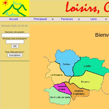
Accueil
Principauté
Paroisses
Liens
08 Août 2026 13:44:40
Saisissez votre pseudo :
Bienv
Saisissez votre mot de passe :
Vous n'êtes pas inscrit :