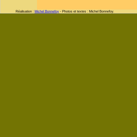
Réalisation :
Michel Bonnefoy
- Photos et textes : Michel Bonnefoy.