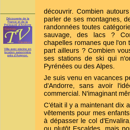
découvrir. Combien autour
parler de ses montagnes, 
Découverte de la
France et de la
Pricipauté d'Andorre
randonnées toutes catégori
sauvage, des lacs ? Com
chapelles romanes que l'on 
part ailleurs ? Combien vous
Villa avec piscine en
location saisonnière
près d'Avignon.
ses stations de ski qui n'
Pyrénées ou des Alpes.
Je suis venu en vacances p
d'Andorre, sans avoir l'i
commercial. N'imaginant même
C'était il y a maintenant dix
vêtements pour mes enfants, 
à dépasser le col d'Envalira
ou plutôt Escaldes, mais pou