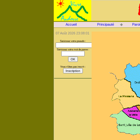
Accueil
Principauté
Paro
07 Août 2026 23:08:01
Saisissez votre pseudo :
Saisissez votre mot de passe :
Vous n'êtes pas inscrit :