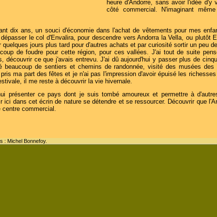
heure d'Andorre, sans avoir l'idée d'y 
côté commercial. N'imaginant même 
enant dix ans, un souci d'économie dans l'achat de vêtements pour mes enfa
 à dépasser le col d'Envalira, pour descendre vers Andorra la Vella, ou plutôt
nir quelques jours plus tard pour d'autres achats et par curiosité sortir un peu 
coup de foudre pour cette région, pour ces vallées. J'ai tout de suite pensé
 découvrir ce que j'avais entrevu. J'ai dû aujourd'hui y passer plus de cin
onné beaucoup de sentiers et chemins de randonnée, visité des musées des 
pris ma part des fêtes et je n'ai pas l'impression d'avoir épuisé les richesses
estivale, il me reste à découvrir la vie hivernale.
hui présenter ce pays dont je suis tombé amoureux et permettre à d'autres
r ici dans cet écrin de nature se détendre et se ressourcer. Découvrir que l'A
 centre commercial.
s : Michel Bonnefoy.