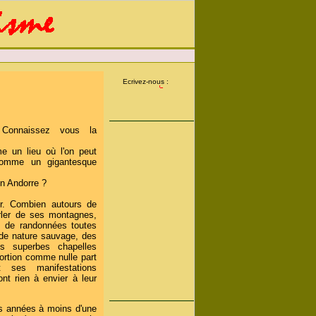
Ecrivez-nous :
onnaissez vous la
e un lieu où l'on peut
 comme un gigantesque
n Andorre ?
ir. Combien autours de
rler de ses montagnes,
 de randonnées toutes
de nature sauvage, des
s superbes chapelles
ortion comme nulle part
t ses manifestations
ont rien à envier à leur
s années à moins d'une