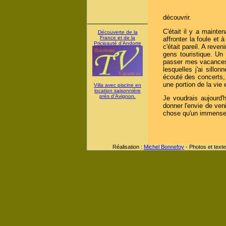
découvrir.
C'était il y a maint
Découverte de la
France et de la
affronter la foule et
Pricipauté d'Andorre
c'était pareil. A reve
gens touristique. Un 
passer mes vacances,
lesquelles j'ai sill
écouté des concerts, 
une portion de la vie 
Villa avec piscine en
location saisonnière
près d'Avignon.
Je voudrais aujourd'
donner l'envie de veni
chose qu'un immense
Réalisation :
Michel Bonnefoy
- Photos et texte