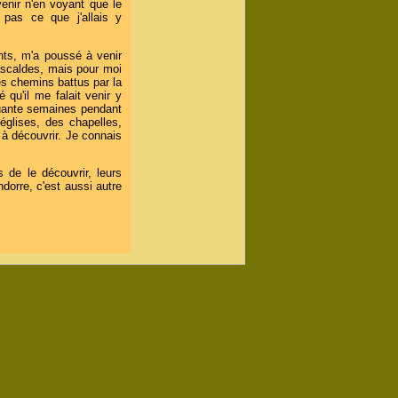
venir n'en voyant que le
pas ce que j'allais y
nts, m'a poussé à venir
 Escaldes, mais pour moi
des chemins battus par la
 qu'il me falait venir y
quante semaines pendant
églises, des chapelles,
 à découvrir. Je connais
 de le découvrir, leurs
ndorre, c'est aussi autre